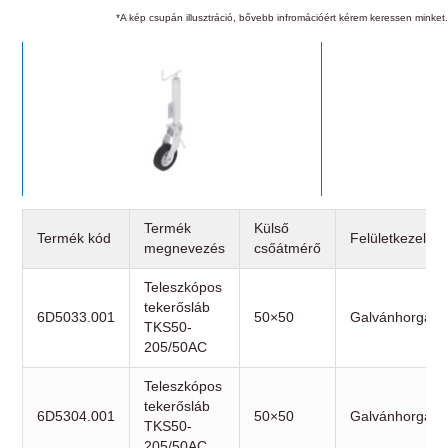
*A kép csupán illusztráció, bővebb infromációért kérem keressen minket.
Termék
Külső
Termék kód
Felületkezelés
megnevezés
csőátmérő
Teleszkópos
tekerősláb
6D5033.001
50×50
Galvánhorgany
TKS50-
205/50AC
Teleszkópos
tekerősláb
6D5304.001
50×50
Galvánhorgany
TKS50-
205/50AC