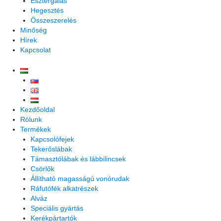
Esztergálás
Hegesztés
Összeszerelés
Minőség
Hírek
Kapcsolat
Kezdőoldal
Rólunk
Termékek
Kapcsolófejek
Tekerőslábak
Támasztólábak és lábbilincsek
Csörlők
Állítható magasságú vonórudak
Ráfutófék alkatrészek
Alváz
Speciális gyártás
Kerékpártartók