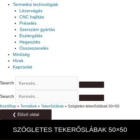
Termelési technológiák
Lézervágás
CNC hajlítás
Préselés
Szerszám gyártás
Esztergálás
Hegesztés
Összeszerelés
Minőség
Hírek
Kapcsolat
Search
Search
Kezdőlap
»
Termékek
»
Tekerőslábak
»
Szögletes tekerőslábak 50×50
❮ Előző oldal
SZÖGLETES TEKERŐSLÁBAK 50×50