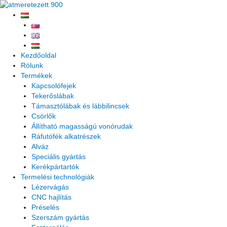
Skip
to
content
Kezdőoldal
Rólunk
Termékek
Kapcsolófejek
Tekerőslábak
Támasztólábak és lábbilincsek
Csörlők
Állítható magasságú vonórudak
Ráfutófék alkatrészek
Alváz
Speciális gyártás
Kerékpártartók
Termelési technológiák
Lézervágás
CNC hajlítás
Préselés
Szerszám gyártás