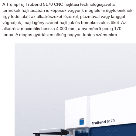
A Trumpf új TruBend 5170 CNC hajlítási technológiájával a
termékek hajlításában is képesek vagyunk megfelelni ügyfeleinknek.
Egy fedél alatt az alkatrészeket lézerrel, plazmával vagy lánggal
vághatjuk, majd igény szerint hajlítjuk és homokozzuk is őket. Az
alkatrész maximális hossza 4 000 mm, a nyomóerő pedig 170
tonna. A magas gyártási minőség nagyon fontos számunkra.