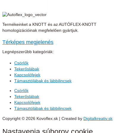
Termékeinket a KNOTT és az AUTÓFLEX-KNOTT
homologizációinak megfelelően gyártjuk.
Térképes megjelenés
Legnépszerűbb kategóriák:
Csörlők
Tekerőslábak
Kapcsolófejek
Támasztólábak és lábbilincsek
Csörlők
Tekerőslábak
Kapcsolófejek
Támasztólábak és lábbilincsek
Copyright © 2026 Kovoflex.sk | Created by
Digitalkreativ.sk
Nastavenia súborov cookie