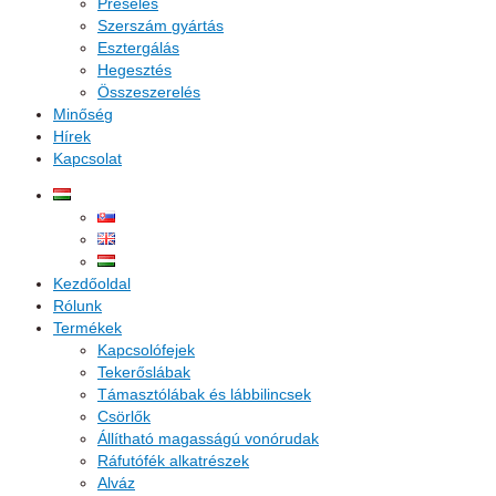
Préselés
Szerszám gyártás
Esztergálás
Hegesztés
Összeszerelés
Minőség
Hírek
Kapcsolat
Kezdőoldal
Rólunk
Termékek
Kapcsolófejek
Tekerőslábak
Támasztólábak és lábbilincsek
Csörlők
Állítható magasságú vonórudak
Ráfutófék alkatrészek
Alváz