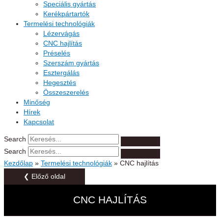
Speciális gyártás
Kerékpártartók
Termelési technológiák
Lézervágás
CNC hajlítás
Préselés
Szerszám gyártás
Esztergálás
Hegesztés
Összeszerelés
Minőség
Hírek
Kapcsolat
Search
Search
Kezdőlap
»
Termelési technológiák
»
CNC hajlítás
❮ Előző oldal
CNC HAJLÍTÁS