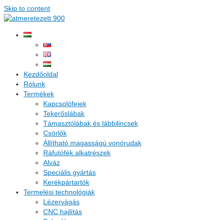
Skip to content
Kezdőoldal
Rólunk
Termékek
Kapcsolófejek
Tekerőslábak
Támasztólábak és lábbilincsek
Csörlők
Állítható magasságú vonórudak
Ráfutófék alkatrészek
Alváz
Speciális gyártás
Kerékpártartók
Termelési technológiák
Lézervágás
CNC hajlítás