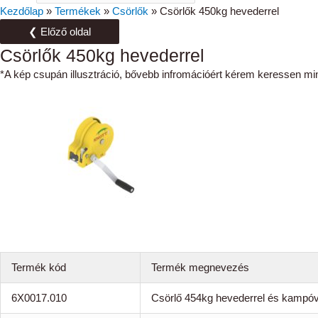
Kezdőlap
»
Termékek
»
Csörlők
»
Csörlők 450kg hevederrel
❮ Előző oldal
Csörlők 450kg hevederrel
*A kép csupán illusztráció, bővebb infromációért kérem keressen mi
Termék kód
Termék megnevezés
6X0017.010
Csörlő 454kg hevederrel és kampóv