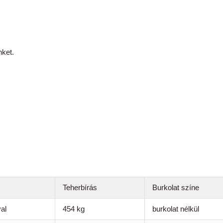
nket.
Teherbírás
Burkolat színe
al
454 kg
burkolat nélkül