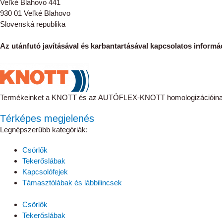
Veľké Blahovo 441
930 01 Veľké Blahovo
Slovenská republika
Az utánfutó javításával és karbantartásával kapcsolatos informác
Termékeinket a KNOTT és az AUTÓFLEX-KNOTT homologizációinak 
Térképes megjelenés
Legnépszerűbb kategóriák:
Csörlők
Tekerőslábak
Kapcsolófejek
Támasztólábak és lábbilincsek
Csörlők
Tekerőslábak