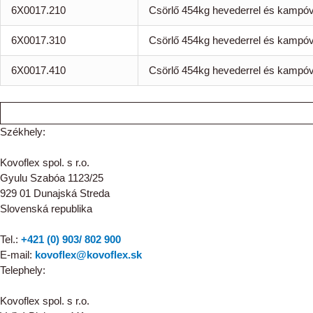
6X0017.210
Csörlő 454kg hevederrel és kampóv
6X0017.310
Csörlő 454kg hevederrel és kampóv
6X0017.410
Csörlő 454kg hevederrel és kampóv
Székhely:
Kovoflex spol. s r.o.
Gyulu Szabóa 1123/25
929 01 Dunajská Streda
Slovenská republika
Tel.:
+421 (0) 903/ 802 900
E-mail:
kovoflex@kovoflex.sk
Telephely:
Kovoflex spol. s r.o.