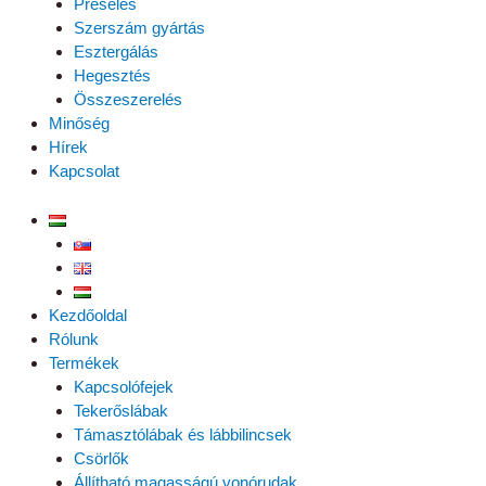
Préselés
Szerszám gyártás
Esztergálás
Hegesztés
Összeszerelés
Minőség
Hírek
Kapcsolat
Kezdőoldal
Rólunk
Termékek
Kapcsolófejek
Tekerőslábak
Támasztólábak és lábbilincsek
Csörlők
Állítható magasságú vonórudak