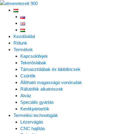
Skip
to
content
Kezdőoldal
Rólunk
Termékek
Kapcsolófejek
Tekerőslábak
Támasztólábak és lábbilincsek
Csörlők
Állítható magasságú vonórudak
Ráfutófék alkatrészek
Alváz
Speciális gyártás
Kerékpártartók
Termelési technológiák
Lézervágás
CNC hajlítás