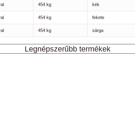
al
454 kg
kék
al
454 kg
fekete
al
454 kg
sárga
Legnépszerűbb termékek