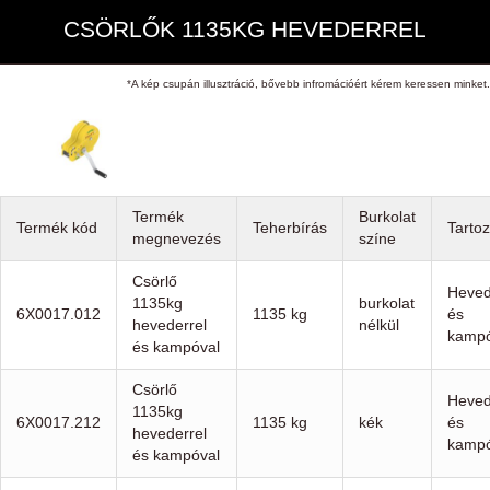
CSÖRLŐK 1135KG HEVEDERREL
*A kép csupán illusztráció, bővebb infromációért kérem keressen minket.
Termék
Burkolat
Termék kód
Teherbírás
Tarto
megnevezés
színe
Csörlő
Heved
1135kg
burkolat
6X0017.012
1135 kg
és
hevederrel
nélkül
kampó
és kampóval
Csörlő
Heved
1135kg
6X0017.212
1135 kg
kék
és
hevederrel
kampó
és kampóval