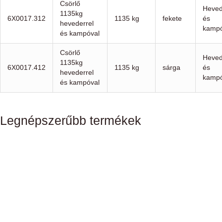
Csörlő
Heved
1135kg
6X0017.312
1135 kg
fekete
és
hevederrel
kampó
és kampóval
Csörlő
Heved
1135kg
6X0017.412
1135 kg
sárga
és
hevederrel
kampó
és kampóval
Legnépszerűbb termékek