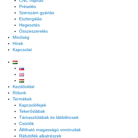
CNC hajlítás
Préselés
Szerszám gyártás
Esztergálás
Hegesztés
Összeszerelés
Minőség
Hírek
Kapcsolat
Kezdőoldal
Rólunk
Termékek
Kapcsolófejek
Tekerőslábak
Támasztólábak és lábbilincsek
Csörlők
Állítható magasságú vonórudak
Ráfutófék alkatrészek