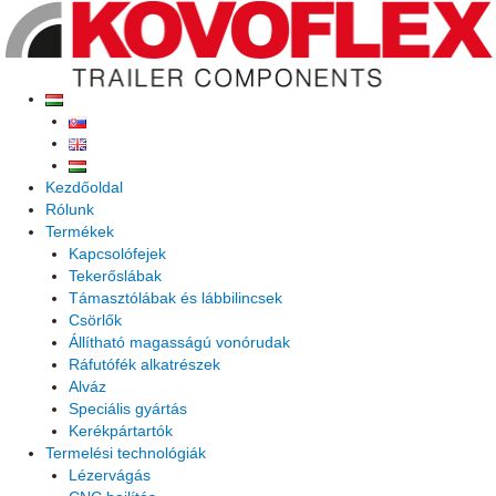
Skip
to
content
Kezdőoldal
Rólunk
Termékek
Kapcsolófejek
Tekerőslábak
Támasztólábak és lábbilincsek
Csörlők
Állítható magasságú vonórudak
Ráfutófék alkatrészek
Alváz
Speciális gyártás
Kerékpártartók
Termelési technológiák
Lézervágás