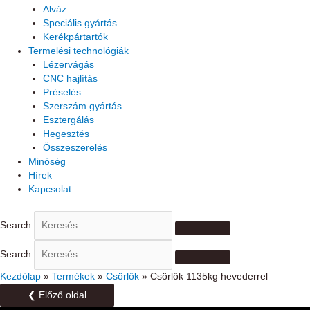
Alváz
Speciális gyártás
Kerékpártartók
Termelési technológiák
Lézervágás
CNC hajlítás
Préselés
Szerszám gyártás
Esztergálás
Hegesztés
Összeszerelés
Minőség
Hírek
Kapcsolat
Search
Search
Kezdőlap
»
Termékek
»
Csörlők
»
Csörlők 1135kg hevederrel
❮ Előző oldal