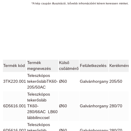
*A kép csupán illusztráció, bővebb infromációért kérem keressen minket.
Termék
Külső
Termék kód
Felületkezelés
Kerékméret
megnevezés
csőátmérő
Teleszkópos
3TK220.001
tekerőslábTK60-
Ø60
Galvánhorgany
205/50
205/50AC
Teleszkópos
tekerősláb
6D5616.001
TK60-
Ø60
Galvánhorgany
280/70
280/66AC LB60
lábbilinccsel
Teleszkópos
6D5616.002
tekerősláb
Ø60
Galvánhorgany
280/70