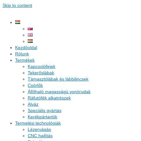
Skip to content
Kezdőoldal
Rólunk
Termékek
Kapcsolófejek
Tekerőslábak
Támasztólábak és lábbilincsek
Csörlők
Állítható magasságú vonórudak
Ráfutófék alkatrészek
Alváz
Speciális gyártás
Kerékpártartók
Termelési technológiák
Lézervágás
CNC hajlítás