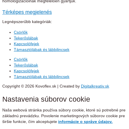
homologizációinak megfelelően gyártjuk.
Térképes megjelenés
Legnépszerűbb kategóriák:
Csörlők
Tekerőslábak
Kapcsolófejek
Támasztólábak és lábbilincsek
Csörlők
Tekerőslábak
Kapcsolófejek
Támasztólábak és lábbilincsek
Copyright © 2026 Kovoflex.sk | Created by
Digitalkreativ.sk
Nastavenia súborov cookie
Naša webová stránka používa súbory cookie, ktoré sú potrebné pre
základnú prevádzku. Povolenie marketingových súborov cookie pre
širšie funkcie, čím akceptujete
informácie o správe údajov.