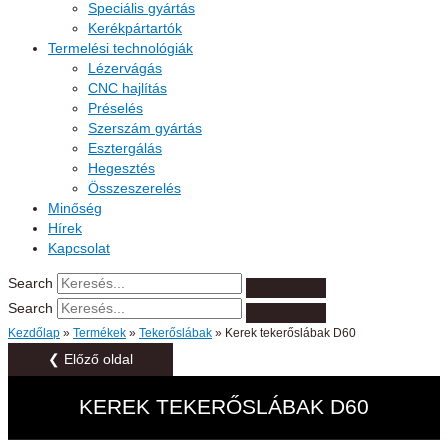
Speciális gyártás
Kerékpártartók
Termelési technológiák
Lézervágás
CNC hajlítás
Préselés
Szerszám gyártás
Esztergálás
Hegesztés
Összeszerelés
Minőség
Hírek
Kapcsolat
Search
Search
Kezdőlap
»
Termékek
»
Tekerőslábak
»
Kerek tekerőslábak D60
❮ Előző oldal
KEREK TEKERŐSLÁBAK D60