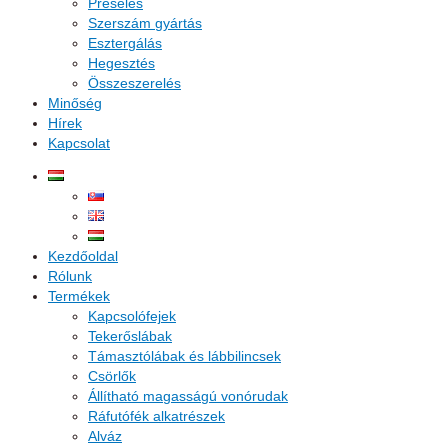
Préselés
Szerszám gyártás
Esztergálás
Hegesztés
Összeszerelés
Minőség
Hírek
Kapcsolat
Kezdőoldal
Rólunk
Termékek
Kapcsolófejek
Tekerőslábak
Támasztólábak és lábbilincsek
Csörlők
Állítható magasságú vonórudak
Ráfutófék alkatrészek
Alváz