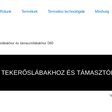
Rólunk
Termékek
Termelési technológiák
Minőség
őslábakhoz és támasztólábakhoz D60
K TEKERŐSLÁBAKHOZ ÉS TÁMASZTÓ
*