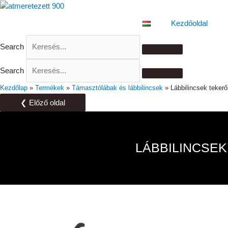
Skip
to
Kezdőoldal
content
Search
Search
Kezdőlap
»
Termékek
»
Támasztólábak és lábbilincsek
»
Lábbilincsek teker
❮ Előző oldal
LÁBBILINCSE