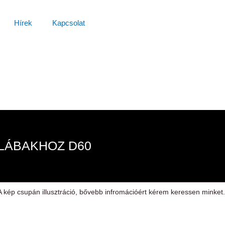
Hírek
Kapcsolat
LÁBAKHOZ D60
A kép csupán illusztráció, bővebb infromációért kérem keressen minket.