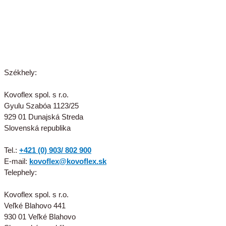
Székhely:
Kovoflex spol. s r.o.
Gyulu Szabóa 1123/25
929 01 Dunajská Streda
Slovenská republika
Tel.:
+421 (0) 903/ 802 900
E-mail:
kovoflex@kovoflex.sk
Telephely:
Kovoflex spol. s r.o.
Veľké Blahovo 441
930 01 Veľké Blahovo