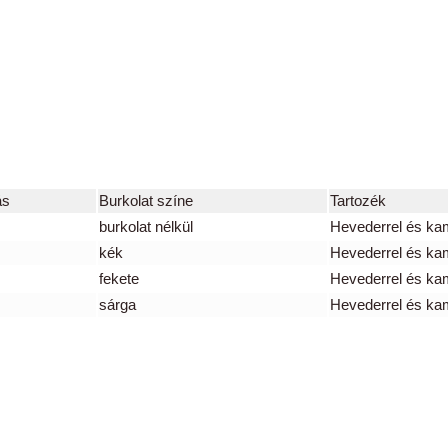
ás
Burkolat színe
Tartozék
burkolat nélkül
Hevederrel és ka
kék
Hevederrel és ka
fekete
Hevederrel és ka
sárga
Hevederrel és ka