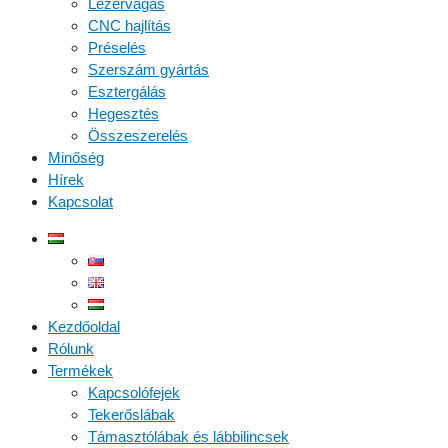
Lézervágás
CNC hajlítás
Préselés
Szerszám gyártás
Esztergálás
Hegesztés
Összeszerelés
Minőség
Hírek
Kapcsolat
Kezdőoldal
Rólunk
Termékek
Kapcsolófejek
Tekerőslábak
Támasztólábak és lábbilincsek