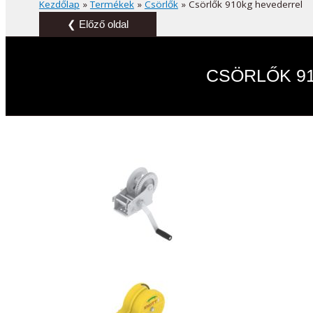
Kezdőlap
»
Termékek
»
Csörlők
»
Csörlők 910kg hevederrel
❮ Előző oldal
CSÖRLŐK 9