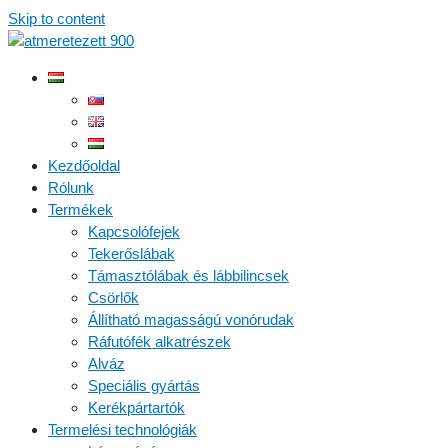
Skip to content
Kezdőoldal
Rólunk
Termékek
Kapcsolófejek
Tekerőslábak
Támasztólábak és lábbilincsek
Csörlők
Állítható magasságú vonórudak
Ráfutófék alkatrészek
Alváz
Speciális gyártás
Kerékpártartók
Termelési technológiák