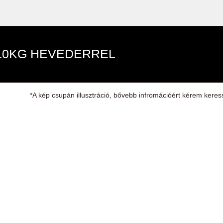
10KG HEVEDERREL
*A kép csupán illusztráció, bővebb infromációért kérem keres