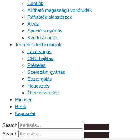
Csörlők
Állítható magasságú vonórudak
Ráfutófék alkatrészek
Alváz
Speciális gyártás
Kerékpártartók
Termelési technológiák
Lézervágás
CNC hajlítás
Préselés
Szerszám gyártás
Esztergálás
Hegesztés
Összeszerelés
Minőség
Hírek
Kapcsolat
Search
Search