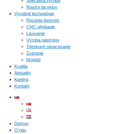
Špeciálna výroba
Nosiče bicyklov
Výrobné technológie
Rezania laserom
CNC ohýbanie
Lisovanie
Výroba nástrojov
Trieskové opracovanie
Zváranie
Montáž
Kvalita
Aktuality
Kariéra
Kontakt
Domov
O nás