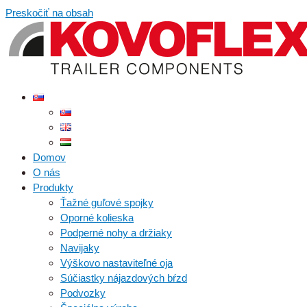
Preskočiť na obsah
Domov
O nás
Produkty
Ťažné guľové spojky
Oporné kolieska
Podperné nohy a držiaky
Navijaky
Výškovo nastaviteľné oja
Súčiastky nájazdových bŕzd
Podvozky