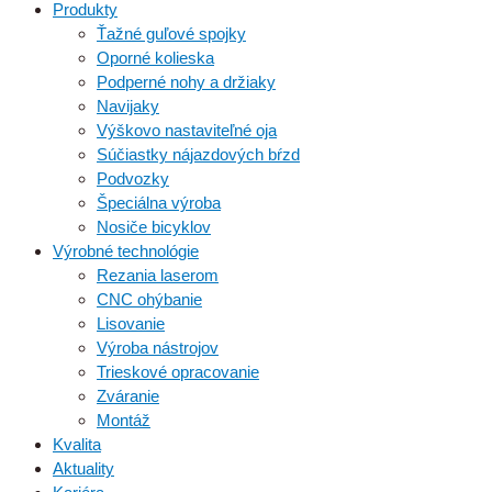
Produkty
Ťažné guľové spojky
Oporné kolieska
Podperné nohy a držiaky
Navijaky
Výškovo nastaviteľné oja
Súčiastky nájazdových bŕzd
Podvozky
Špeciálna výroba
Nosiče bicyklov
Výrobné technológie
Rezania laserom
CNC ohýbanie
Lisovanie
Výroba nástrojov
Trieskové opracovanie
Zváranie
Montáž
Kvalita
Aktuality