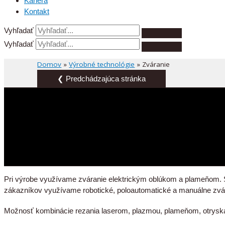
Kariéra
Kontakt
Vyhľadať
Vyhľadať
Domov
»
Výrobné technológie
»
Zváranie
❮ Predchádzajúca stránka
Pri výrobe využívame zváranie elektrickým oblúkom a plameňom. S
zákazníkov využívame robotické, poloautomatické a manuálne zv
Možnosť kombinácie rezania laserom, plazmou, plameňom, otryská