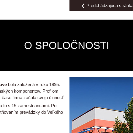
❮ Predchádzajúca stránk
O SPOLOČNOSTI
ove
bola založená v roku 1995.
enských komponentov. Profilom
čase firma začala svoju činnosť
 a to s 15 zamestnancami. Po
estňovaním prevádzky do Veľkého