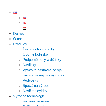
Domov
O nás
Produkty
Ťažné guľové spojky
Oporné kolieska
Podperné nohy a držiaky
Navijaky
Výškovo nastaviteľné oja
Súčiastky nájazdových bŕzd
Podvozky
Špeciálna výroba
Nosiče bicyklov
Výrobné technológie
Rezania laserom