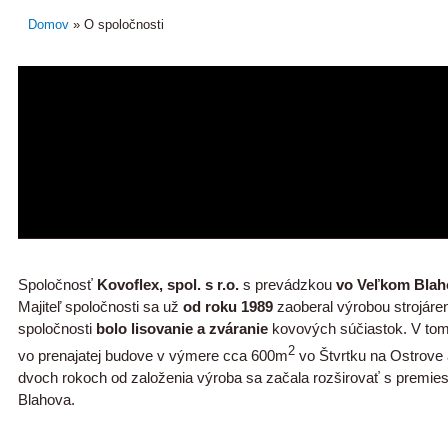
Domov
»
O spoločnosti
Spoločnosť
Kovoflex, spol. s r.o.
s prevádzkou
vo Veľkom Blah
Majiteľ spoločnosti sa už
od roku 1989
zaoberal výrobou strojár
spoločnosti
bolo lisovanie a zváranie
kovových súčiastok. V tom 
2
vo prenajatej budove v výmere cca 600m
vo Štvrtku na Ostrove
dvoch rokoch od založenia výroba sa začala rozširovať s premi
Blahova.