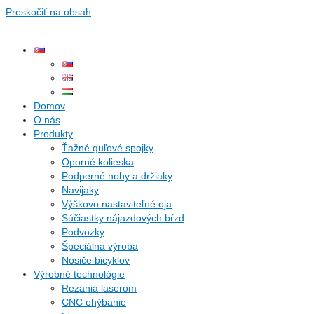
Preskočiť na obsah
Domov
O nás
Produkty
Ťažné guľové spojky
Oporné kolieska
Podperné nohy a držiaky
Navijaky
Výškovo nastaviteľné oja
Súčiastky nájazdových bŕzd
Podvozky
Špeciálna výroba
Nosiče bicyklov
Výrobné technológie
Rezania laserom
CNC ohýbanie