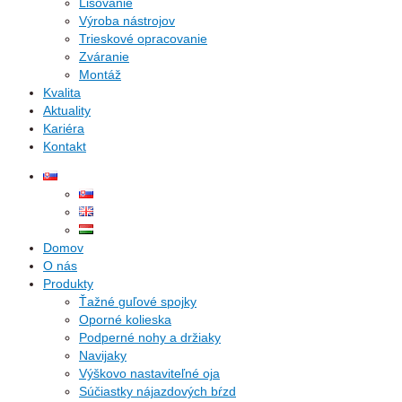
Lisovanie
Výroba nástrojov
Trieskové opracovanie
Zváranie
Montáž
Kvalita
Aktuality
Kariéra
Kontakt
Domov
O nás
Produkty
Ťažné guľové spojky
Oporné kolieska
Podperné nohy a držiaky
Navijaky
Výškovo nastaviteľné oja
Súčiastky nájazdových bŕzd