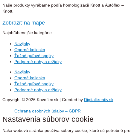
Naše produkty vyrábame podľa homologizácií Knott a Autóflex –
Knott.
Zobraziť na mape
Najobľúbenejšie kategórie:
Navijaky
Oporné kolieska
Ťažné guľové spojky
Podperné nohy a držiaky
Navijaky
Oporné kolieska
Ťažné guľové spojky
Podperné nohy a držiaky
Copyright © 2026 Kovoflex.sk | Created by
Digitalkreativ.sk
Ochrana osobných údajov – GDPR
Nastavenia súborov cookie
Naša webová stránka používa súbory cookie, ktoré sú potrebné pre