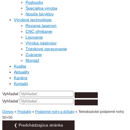
Podvozky
Špeciálna výroba
Nosiče bicyklov
Výrobné technológie
Rezania laserom
CNC ohýbanie
Lisovanie
Výroba nástrojov
Trieskové opracovanie
Zváranie
Montáž
Kvalita
Aktuality
Kariéra
Kontakt
Vyhľadať
Vyhľadať
Domov
»
Produkty
»
Podperné nohy a držiaky
»
Teleskopické podperné nohy
50×50
❮ Predchádzajúca stránka