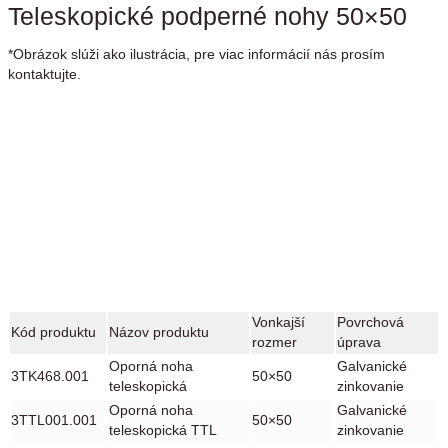
Teleskopické podperné nohy 50×50
*Obrázok slúži ako ilustrácia, pre viac informácií nás prosím
kontaktujte.
Vonkajší
Povrchová
Kód produktu
Názov produktu
rozmer
úprava
Oporná noha
Galvanické
3TK468.001
50×50
teleskopická
zinkovanie
Oporná noha
Galvanické
3TTL001.001
50×50
teleskopická TTL
zinkovanie