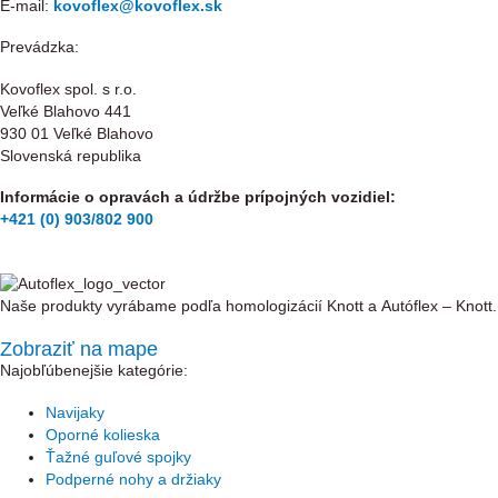
E-mail:
kovoflex@kovoflex.sk
Prevádzka:
Kovoflex spol. s r.o.
Veľké Blahovo 441
930 01 Veľké Blahovo
Slovenská republika
Informácie o opravách a údržbe prípojných vozidiel:
+421 (0) 903/802 900
Naše produkty vyrábame podľa homologizácií Knott a Autóflex – Knott.
Zobraziť na mape
Najobľúbenejšie kategórie:
Navijaky
Oporné kolieska
Ťažné guľové spojky
Podperné nohy a držiaky