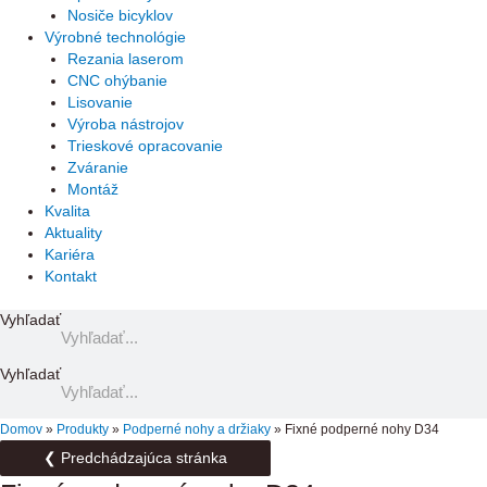
Nosiče bicyklov
Výrobné technológie
Rezania laserom
CNC ohýbanie
Lisovanie
Výroba nástrojov
Trieskové opracovanie
Zváranie
Montáž
Kvalita
Aktuality
Kariéra
Kontakt
Vyhľadať
Vyhľadať
Domov
»
Produkty
»
Podperné nohy a držiaky
»
Fixné podperné nohy D34
❮ Predchádzajúca stránka