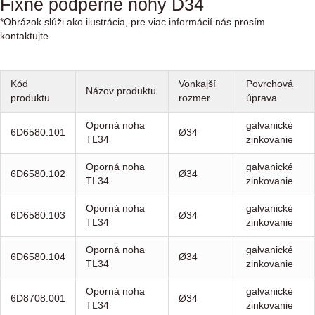
Fixné podperné nohy D34
*Obrázok slúži ako ilustrácia, pre viac informácií nás prosím
kontaktujte.
Kód
Vonkajší
Povrchová
Názov produktu
produktu
rozmer
úprava
Oporná noha
galvanické
6D6580.101
Ø34
TL34
zinkovanie
Oporná noha
galvanické
6D6580.102
Ø34
TL34
zinkovanie
Oporná noha
galvanické
6D6580.103
Ø34
TL34
zinkovanie
Oporná noha
galvanické
6D6580.104
Ø34
TL34
zinkovanie
Oporná noha
galvanické
6D8708.001
Ø34
TL34
zinkovanie