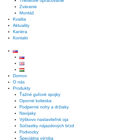
Trieskové opracovanie
Zváranie
Montáž
Kvalita
Aktuality
Kariéra
Kontakt
Domov
O nás
Produkty
Ťažné guľové spojky
Oporné kolieska
Podperné nohy a držiaky
Navijaky
Výškovo nastaviteľné oja
Súčiastky nájazdových bŕzd
Podvozky
Špeciálna výroba