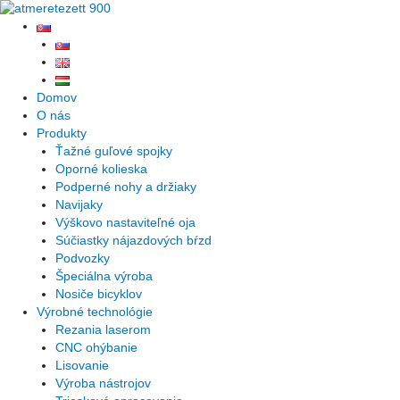
Preskočiť
na
obsah
Domov
O nás
Produkty
Ťažné guľové spojky
Oporné kolieska
Podperné nohy a držiaky
Navijaky
Výškovo nastaviteľné oja
Súčiastky nájazdových bŕzd
Podvozky
Špeciálna výroba
Nosiče bicyklov
Výrobné technológie
Rezania laserom
CNC ohýbanie
Lisovanie
Výroba nástrojov