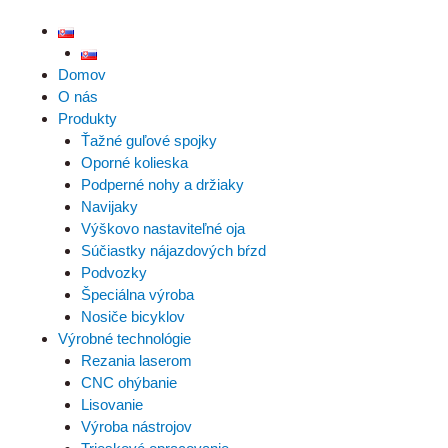
Domov
O nás
Produkty
Ťažné guľové spojky
Oporné kolieska
Podperné nohy a držiaky
Navijaky
Výškovo nastaviteľné oja
Súčiastky nájazdových bŕzd
Podvozky
Špeciálna výroba
Nosiče bicyklov
Výrobné technológie
Rezania laserom
CNC ohýbanie
Lisovanie
Výroba nástrojov