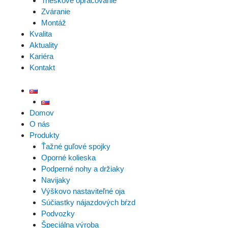
Trieskové opracovanie
Zváranie
Montáž
Kvalita
Aktuality
Kariéra
Kontakt
Domov
O nás
Produkty
Ťažné guľové spojky
Oporné kolieska
Podperné nohy a držiaky
Navijaky
Výškovo nastaviteľné oja
Súčiastky nájazdových bŕzd
Podvozky
Špeciálna výroba