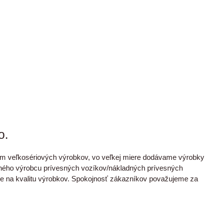
o.
om veľkosériových výrobkov, vo veľkej miere dodávame výrobky
čného výrobcu prívesných vozíkov/nákladných prívesných
e na kvalitu výrobkov. Spokojnosť zákazníkov považujeme za