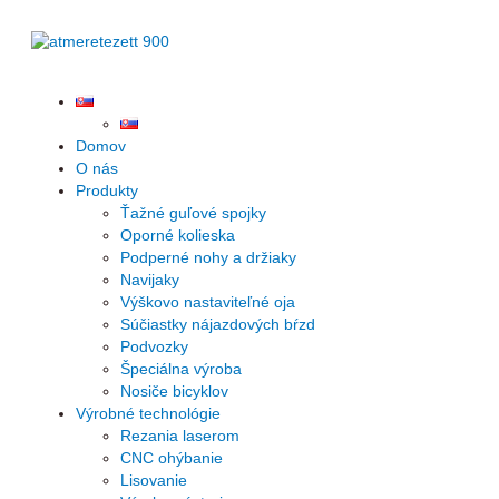
Preskočiť
na
obsah
Domov
O nás
Produkty
Ťažné guľové spojky
Oporné kolieska
Podperné nohy a držiaky
Navijaky
Výškovo nastaviteľné oja
Súčiastky nájazdových bŕzd
Podvozky
Špeciálna výroba
Nosiče bicyklov
Výrobné technológie
Rezania laserom
CNC ohýbanie
Lisovanie