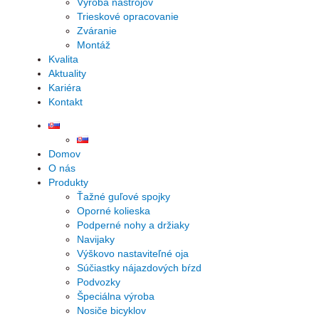
Výroba nástrojov
Trieskové opracovanie
Zváranie
Montáž
Kvalita
Aktuality
Kariéra
Kontakt
Domov
O nás
Produkty
Ťažné guľové spojky
Oporné kolieska
Podperné nohy a držiaky
Navijaky
Výškovo nastaviteľné oja
Súčiastky nájazdových bŕzd
Podvozky
Špeciálna výroba
Nosiče bicyklov